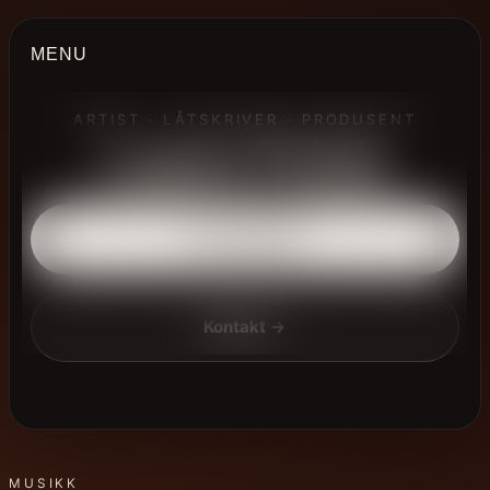
MENU
ARTIST · LÅTSKRIVER · PRODUSENT
Leon Frick
Hør på Spotify
Kontakt →
MUSIKK