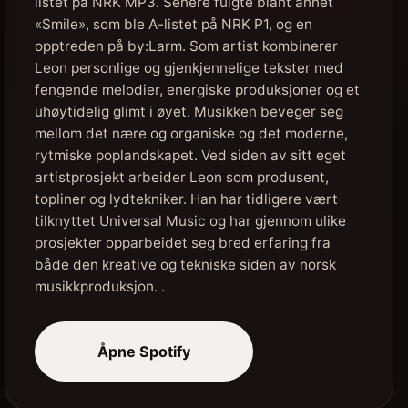
listet på NRK MP3. Senere fulgte blant annet
«Smile», som ble A-listet på NRK P1, og en
opptreden på by:Larm. Som artist kombinerer
Leon personlige og gjenkjennelige tekster med
fengende melodier, energiske produksjoner og et
uhøytidelig glimt i øyet. Musikken beveger seg
mellom det nære og organiske og det moderne,
rytmiske poplandskapet. Ved siden av sitt eget
artistprosjekt arbeider Leon som produsent,
topliner og lydtekniker. Han har tidligere vært
tilknyttet Universal Music og har gjennom ulike
prosjekter opparbeidet seg bred erfaring fra
både den kreative og tekniske siden av norsk
musikkproduksjon. .
Åpne Spotify