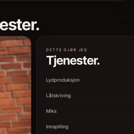
ester.
DETTE GJØR JEG
Tjenester.
Lydproduksjon
Låtskriving
Miks
Innspilling