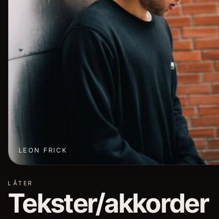
LEON FRICK
LÅTER
Tekster/akkorder